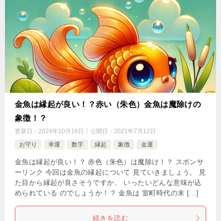
金魚は縁起が良い！？赤い（朱色）金魚は魔除けの
象徴！？
更新日：
2024年10月16日
公開日：
2021年7月12日
お守り
幸運
数字
縁起
象徴
金運
金魚は縁起が良い！？ 赤色（朱色）は魔除け！？ スポンサ
ーリンク 今回は金魚の縁起について 見ていきましょう。 見
た目から縁起が良さそうですか、 いったいどんな意味が込
められている のでしょうか！？ 金魚は 室町時代の末 […]
続きを読む